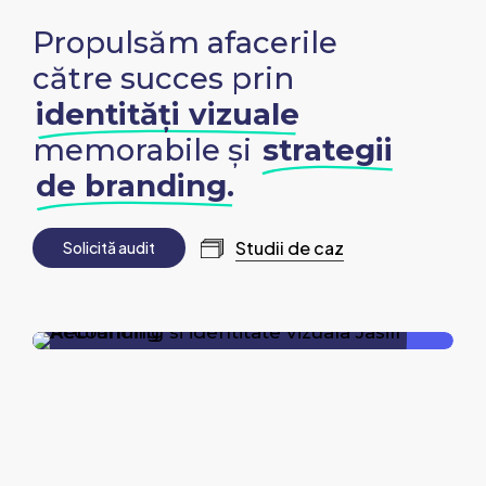
Propulsăm afacerile
către succes prin
identități vizuale
memorabile și
strategii
de branding.
Studii de caz
S
o
l
i
c
i
t
ă
a
u
d
i
t